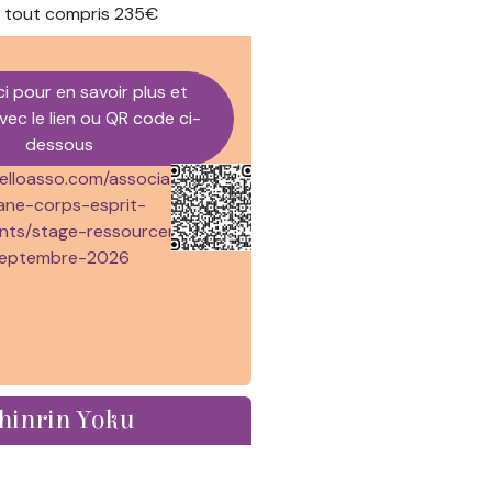
 tout compris 235€
ci pour en savoir plus et
vec le lien ou QR code ci-
dessous
elloasso.com/associations/al
ne-corps-esprit-
nts/stage-ressourcement-
eptembre-2026
hinrin Yoku