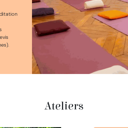
ditation
s
evis
es).
Ateliers