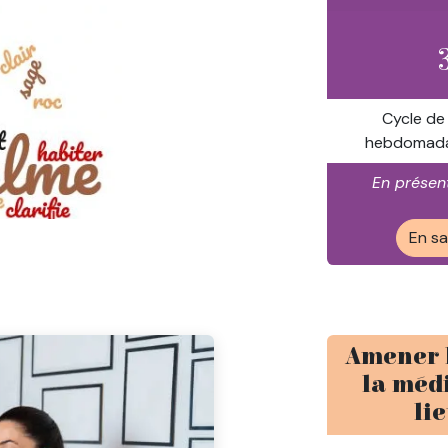
Cycle de
hebdomadai
En présent
En sa
Amener 
la médi
lie