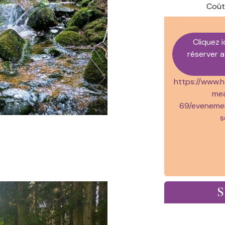
Coût
Cliquez i
réserver a
https://www.h
mea
69/eveneme
s
S