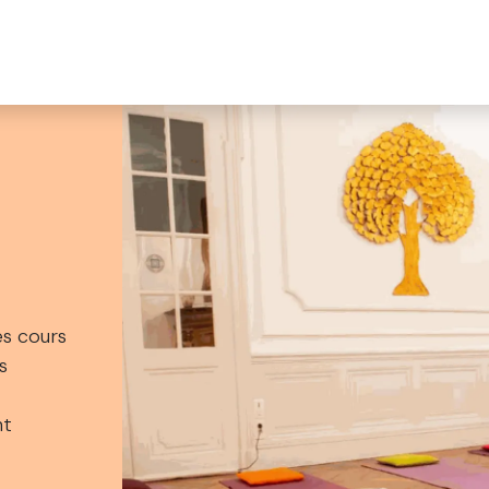
essionnelle à votre écoute
Prestations
Prendre RDV
B
es cours
s
nt