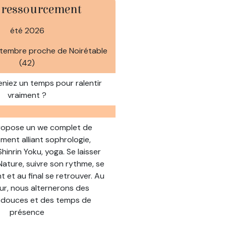
 ressourcement
été 2026
eptembre proche de Noirétable
(42)
eniez un temps pour ralentir
vraiment ?
ropose un we complet de
ment alliant sophrologie,
hinrin Yoku, yoga. Se laisser
Nature, suivre son rythme, se
nt et au final se retrouver. Au
jour, nous alternerons des
 douces et des temps de
présence