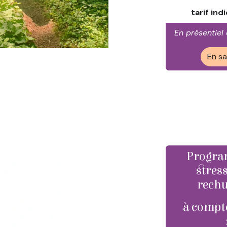
tarif ind
En présentiel
En sa
Progra
stres
rechu
à compt