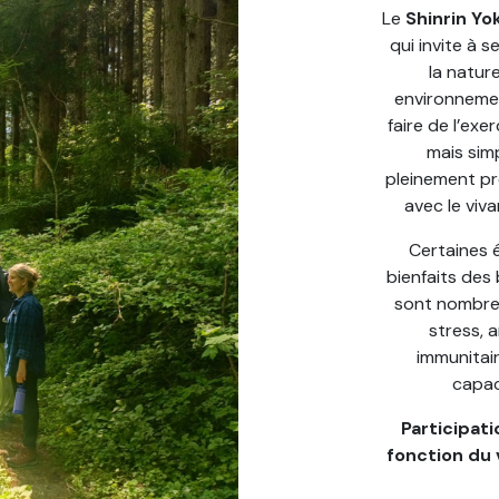
Le
Shinrin Yo
qui invite à 
la natur
environnemen
faire de l’exe
mais sim
pleinement pr
avec le viva
Certaines 
bienfaits des
sont nombreu
stress, 
immunitai
capac
Participati
fonction du 