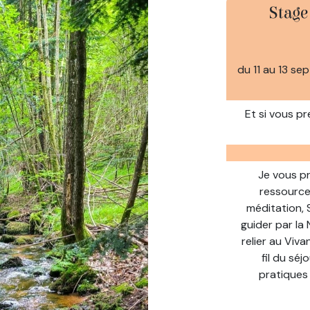
Stage
du 11 au 13 s
Et si vous pr
Je vous p
ressource
méditation, S
guider par la 
relier au Viva
fil du sé
pratiques