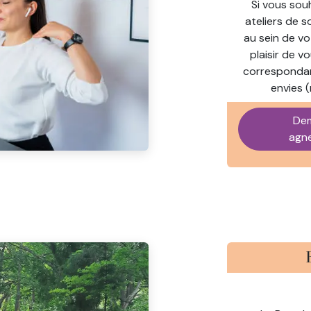
Si vous sou
ateliers de 
au sein de vo
plaisir de v
correspondan
envies 
Dem
agn