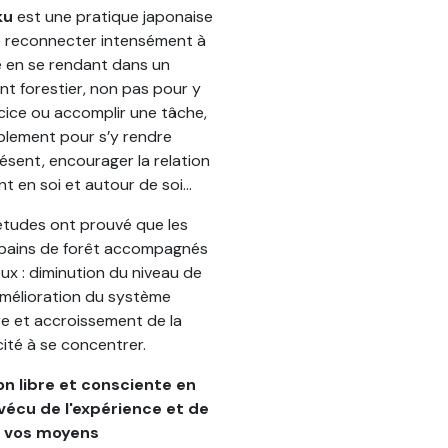
ku
est une pratique japonaise
se reconnecter intensément à
e en se rendant dans un
t forestier, non pas pour y
rcice ou accomplir une tâche,
plement pour s’y rendre
ésent, encourager la relation
nt en soi et autour de soi...
études ont prouvé que les
 bains de forêt accompagnés
x : diminution du niveau de
amélioration du système
re et accroissement de la
ité à se concentrer.
on libre et consciente en
vécu de l'expérience et de
vos moyens